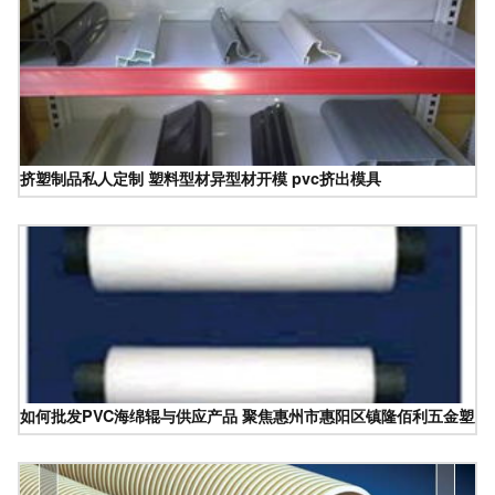
挤塑制品私人定制 塑料型材异型材开模 pvc挤出模具
如何批发PVC海绵辊与供应产品 聚焦惠州市惠阳区镇隆佰利五金塑胶