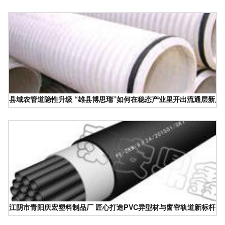
县域农管道隐性升级 “雄县博思瑞”如何在稳态产业里开出流通层新局
江阴市青阳庆宏塑料制品厂 匠心打造PVC异型材与窗帘轨道新标杆