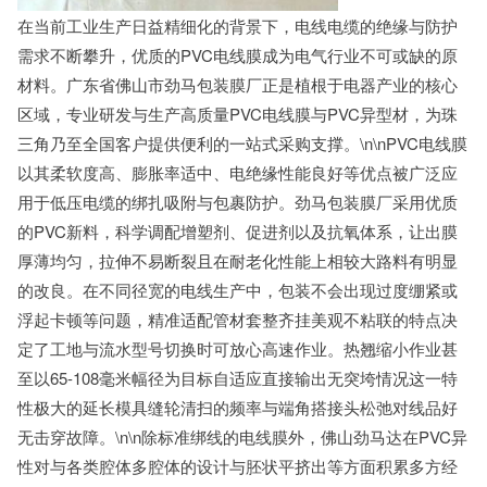
在当前工业生产日益精细化的背景下，电线电缆的绝缘与防护
需求不断攀升，优质的PVC电线膜成为电气行业不可或缺的原
材料。广东省佛山市劲马包装膜厂正是植根于电器产业的核心
区域，专业研发与生产高质量PVC电线膜与PVC异型材，为珠
三角乃至全国客户提供便利的一站式采购支撑。\n\nPVC电线膜
以其柔软度高、膨胀率适中、电绝缘性能良好等优点被广泛应
用于低压电缆的绑扎吸附与包裹防护。劲马包装膜厂采用优质
的PVC新料，科学调配增塑剂、促进剂以及抗氧体系，让出膜
厚薄均匀，拉伸不易断裂且在耐老化性能上相较大路料有明显
的改良。在不同径宽的电线生产中，包装不会出现过度绷紧或
浮起卡顿等问题，精准适配管材套整齐挂美观不粘联的特点决
定了工地与流水型号切换时可放心高速作业。热翘缩小作业甚
至以65-108毫米幅径为目标自适应直接输出无突垮情况这一特
性极大的延长模具缝轮清扫的频率与端角搭接头松弛对线品好
无击穿故障。\n\n除标准绑线的电线膜外，佛山劲马达在PVC异
性对与各类腔体多腔体的设计与胚状平挤出等方面积累多方经