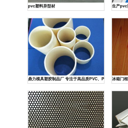
pvc塑料异型材
生产pv
鼎力模具塑胶制品厂 专注于高品质PVC、PP、ABS管
冰箱门框