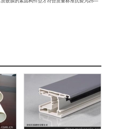
质嵌膜的紧固构件型才符合质量标准抗裂为25—